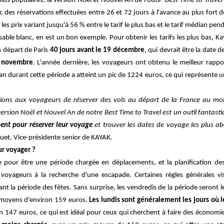
plus populaires, la version Noël et Nouvel An de l'outil
"Best Time to Trave
c des réservations effectuées entre 26 et 72 jours à l'avance au plus fort 
 les prix variant jusqu'à 56 % entre le tarif le plus bas et le tarif médian pe
 sable blanc, en est un bon exemple. Pour obtenir les tarifs les plus bas,
n départ de Paris
40 jours avant le 19 décembre
, qui devrait être la date d
 novembre
. L'année dernière, les voyageurs ont obtenu le meilleur rappo
ian durant cette période a atteint un pic de 1224 euros, ce qui représente u
ns aux voyageurs de réserver des vols au départ de la France au moi
a version Noël et Nouvel An de notre Best Time to Travel est un outil fantas
ment pour réserver leur voyage
et trouver les dates de voyage les plus ab
quet, Vice-présidente senior de KAYAK.
ur voyager ?
e pour être une période chargée en déplacements, et la planification d
oyageurs à la recherche d'une escapade. Certaines règles générales vi
t la période des fêtes. Sans surprise, les vendredis de la période seront l
x moyens d'environ 159 euros.
Les lundis sont généralement les jours où l
 147 euros, ce qui est idéal pour ceux qui cherchent à faire des économie