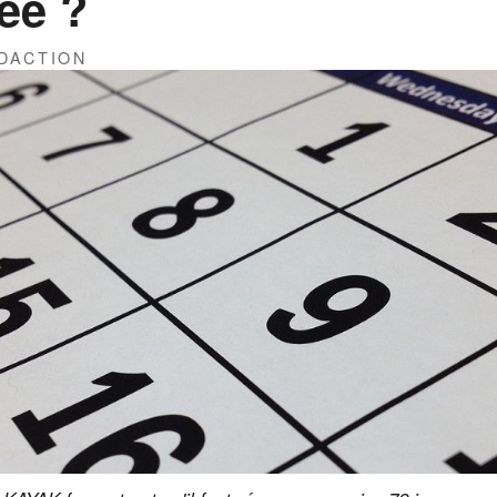
née ?
DACTION