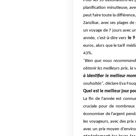
Pour les 10 destinations les 
planification minutieuse, ave
peut faire toute la différence,
Zanzibar, avec ses plages de
un voyage de 7 jours avec u
année, c'est-à-dire vers
le 9
euros, alors que le tarif méd
43%.
"Bien que nous recommandio
obtenir les meilleurs prix, l
à identifier le meilleur mo
souhaitée"
, déclare Eva Fou
Quel est le meilleur jour po
La fin de l'année est connu
cruciale pour de nombreux v
économiser de l'argent pendan
les voyageurs, avec des pri
avec un prix moyen d'environ