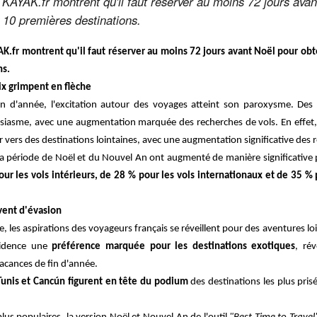
e KAYAK.fr montrent qu'il faut réserver au moins 72 jours avan
s 10 premières destinations.
AK.fr montrent qu'il faut réserver au moins 72 jours avant Noël pour obte
ns.
ix grimpent en flèche
fin d'année, l'excitation autour des voyages atteint son paroxysme. De
siasme, avec une augmentation marquée des recherches de vols. En effet
 vers des destinations lointaines, avec une augmentation significative des 
la période de Noël et du Nouvel An ont augmenté de manière significative
 les vols intérieurs, de 28 % pour les vols internationaux et de 35 % po
êvent d'évasion
e, les aspirations des voyageurs français se réveillent pour des aventures l
vidence une
préférence marquée pour les destinations exotiques
, ré
acances de fin d'année.
Tunis et Cancún figurent en tête du podium
des destinations les plus pris
.