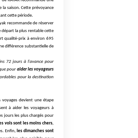
l"
de KAYAK recommande une
de la saison. Cette prévoyance
ndant cette période.
 Kayak recommande de réserver
e départ la plus rentable cette
rt qualité-prix à environ 695
ne différence substantielle de
ns 72 jours à l'avance pour
tique pour
aider les voyageurs
ordables pour la destination
es voyages devient une étape
sent à aider les voyageurs à
es jours les plus chargés pour
es vols sont les moins chers
,
s. Enfin,
les dimanches sont