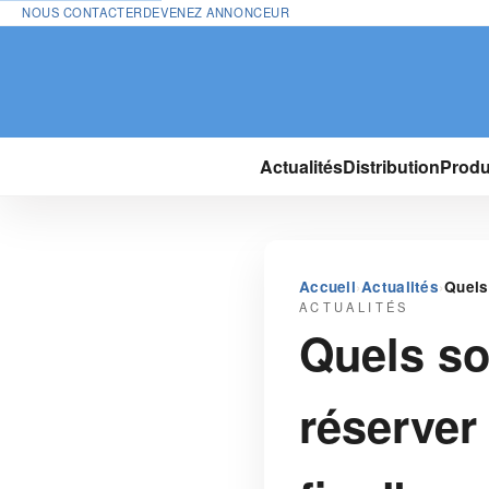
NOUS CONTACTER
DEVENEZ ANNONCEUR
Actualités
Distribution
Produ
›
›
Accueil
Actualités
Quels
ACTUALITÉS
Quels so
réserver