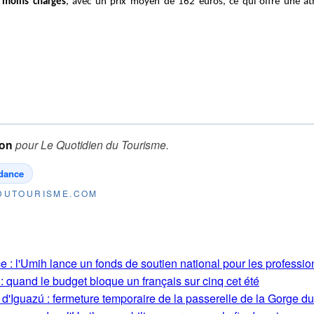
s moins chargés
, avec un prix moyen de 162 euros, ce qui offre une at
ion
pour
Le Quotidien du Tourisme
.
dance
NDUTOURISME.COM
 : l'Umih lance un fonds de soutien national pour les profession
: quand le budget bloque un français sur cinq cet été
 d'Iguazú : fermeture temporaire de la passerelle de la Gorge d