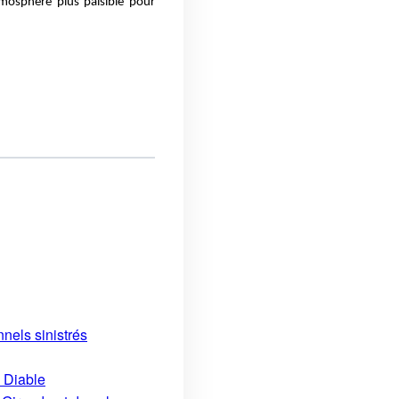
mosphère plus paisible pour
nels sinistrés
u Diable