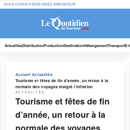
NOUS CONTACTER
DEVENEZ ANNONCEUR
Actualités
Distribution
Production
Destination
Hébergement
Transport
E-
›
›
Accueil
Actualités
Tourisme et fêtes de fin d’année, un retour à la
normale des voyages malgré l’inflation
ACTUALITÉS
Tourisme et fêtes de fin
d’année, un retour à la
normale des voyages