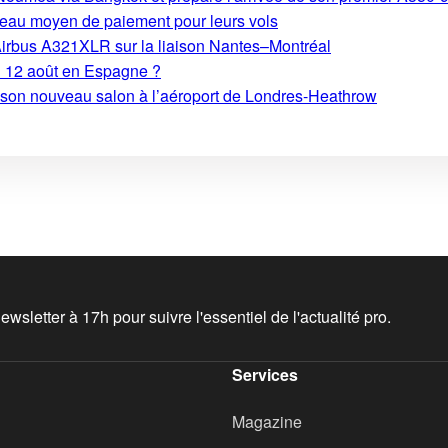
eau moyen de paiement pour leurs vols
Airbus A321XLR sur la liaison Nantes–Montréal
du 12 août en Espagne ?
e son nouveau salon à l’aéroport de Londres-Heathrow
wsletter à 17h pour suivre l'essentiel de l'actualité pro.
Services
Magazine