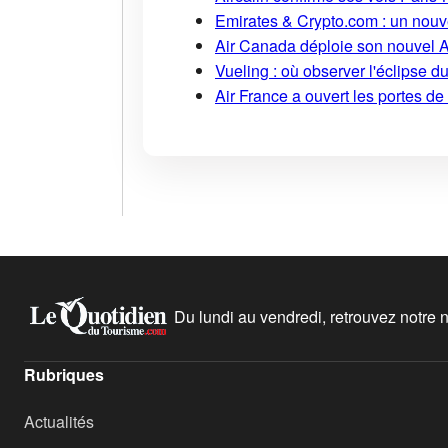
Emirates & Crypto.com : un nouv
Air Canada déploie son nouvel 
Vueling : où observer l'éclipse 
Air France a ouvert les portes d
Du lundi au vendredi, retrouvez notre ne
Rubriques
Actualités