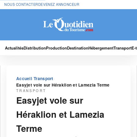
NOUS CONTACTER
DEVENEZ ANNONCEUR
Actualités
Distribution
Production
Destination
Hébergement
Transport
E-
›
›
Accueil
Transport
Easyjet vole sur Héraklion et Lamezia Terme
TRANSPORT
Easyjet vole sur
Héraklion et Lamezia
Terme