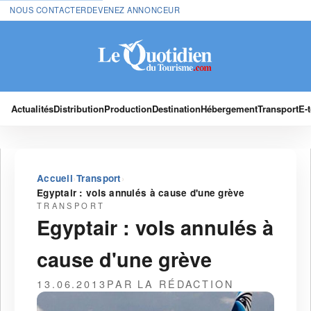
NOUS CONTACTER
DEVENEZ ANNONCEUR
Actualités
Distribution
Production
Destination
Hébergement
Transport
E-
›
›
Accueil
Transport
Egyptair : vols annulés à cause d'une grève
TRANSPORT
Egyptair : vols annulés à
cause d'une grève
13.06.2013
PAR LA RÉDACTION