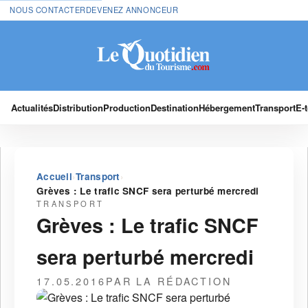
NOUS CONTACTER
DEVENEZ ANNONCEUR
Actualités
Distribution
Production
Destination
Hébergement
Transport
E-
›
›
Accueil
Transport
Grèves : Le trafic SNCF sera perturbé mercredi
TRANSPORT
Grèves : Le trafic SNCF
sera perturbé mercredi
17.05.2016
PAR LA RÉDACTION