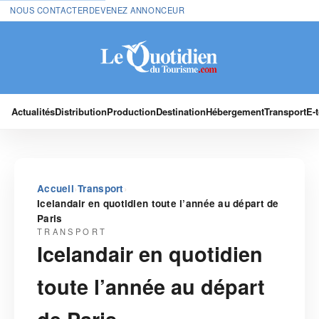
NOUS CONTACTER
DEVENEZ ANNONCEUR
Actualités
Distribution
Production
Destination
Hébergement
Transport
E-
›
›
Accueil
Transport
Icelandair en quotidien toute l’année au départ de
Paris
TRANSPORT
Icelandair en quotidien
toute l’année au départ