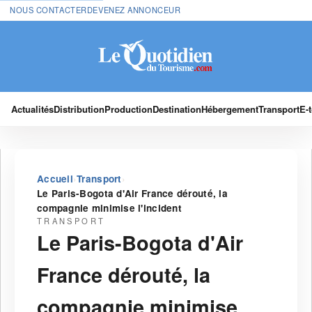
NOUS CONTACTER
DEVENEZ ANNONCEUR
Actualités
Distribution
Production
Destination
Hébergement
Transport
E-
›
›
Accueil
Transport
Le Paris-Bogota d'Air France dérouté, la
compagnie minimise l'incident
TRANSPORT
Le Paris-Bogota d'Air
France dérouté, la
compagnie minimise