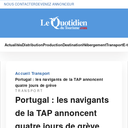
NOUS CONTACTER
DEVENEZ ANNONCEUR
Actualités
Distribution
Production
Destination
Hébergement
Transport
E-
›
›
Accueil
Transport
Portugal : les navigants de la TAP annoncent
quatre jours de grève
TRANSPORT
Portugal : les navigants
de la TAP annoncent
quatre jours de grève