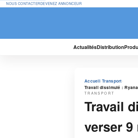
NOUS CONTACTER
DEVENEZ ANNONCEUR
Actualités
Distribution
Produ
›
›
Accueil
Transport
Travail dissimulé : Ryana
TRANSPORT
Travail d
verser 9