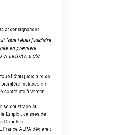
t "que l’étau judiciaire
amnée en première
 et intérêts, a été
que l’étau judiciaire se
n première instance en
té contrainte à verser
de se soustraire au
le Emploi, caisses de
es Dépôts et
L France ALPA déclare :