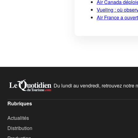
Air Canada déploi
Vueling : où obser
Air France a ouver
Du lundi au vendredi, retrouvez notre ne
Rubriques
Actualités
Distribution