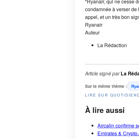
"Ryanair, qui ne cesse de
condamnée à verser de l
appel, et un très bon sig
Ryanair
Auteur
La Rédaction
Article signé par
La Réda
Sur le même thème :
Rya
LIRE SUR QUOTIDIE
À lire aussi
Aircalin confirme 
Emirates & Crypto