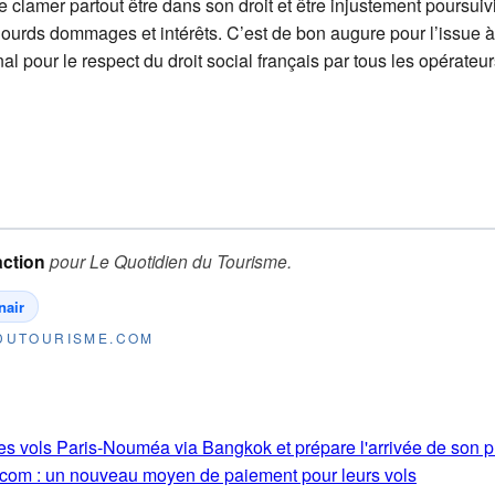
 clamer partout être dans son droit et être injustement poursuivi
ourds dommages et intérêts. C’est de bon augure pour l’issue à
nal pour le respect du droit social français par tous les opérateur
ction
pour
Le Quotidien du Tourisme
.
nair
NDUTOURISME.COM
ses vols Paris-Nouméa via Bangkok et prépare l'arrivée de son
.com : un nouveau moyen de paiement pour leurs vols