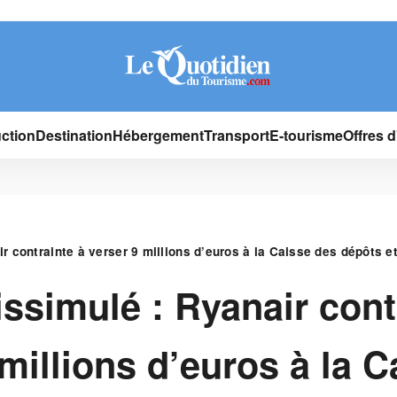
ction
Destination
Hébergement
Transport
E-tourisme
Offres 
ir contrainte à verser 9 millions d’euros à la Caisse des dépôts e
issimulé : Ryanair cont
 millions d’euros à la C