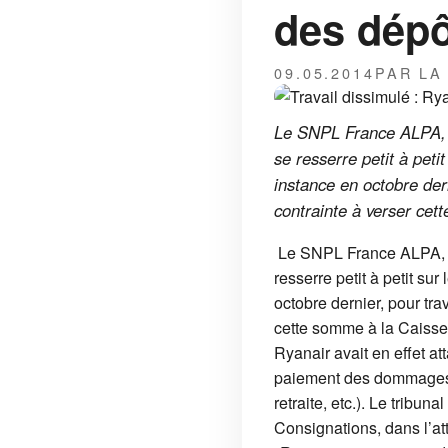
des dépô
09.05.2014
PAR LA
Le SNPL France ALPA, à l
se resserre petit à pet
instance en octobre dern
contrainte à verser cet
Le SNPL France ALPA, à l
resserre petit à petit s
octobre dernier, pour tra
cette somme à la Caisse
Ryanair avait en effet at
paiement des dommages e
retraite, etc.). Le tribu
Consignations, dans l’a