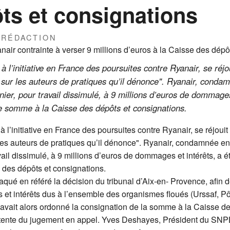
ts et consignations
 RÉDACTION
’initiative en France des poursuites contre Ryanair, se réjoui
it sur les auteurs de pratiques qu’il dénonce". Ryanair, cond
ier, pour travail dissimulé, à 9 millions d’euros de dommages
te somme à la Caisse des dépôts et consignations.
’initiative en France des poursuites contre Ryanair, se réjouit "
ur les auteurs de pratiques qu’il dénonce". Ryanair, condamnée e
vail dissimulé, à 9 millions d’euros de dommages et intérêts, a é
 des dépôts et consignations.
taqué en référé la décision du tribunal d’Aix-en- Provence, afin 
t intérêts dus à l’ensemble des organismes floués (Urssaf, Pô
nal avait alors ordonné la consignation de la somme à la Caisse d
ttente du jugement en appel. Yves Deshayes, Président du SNP