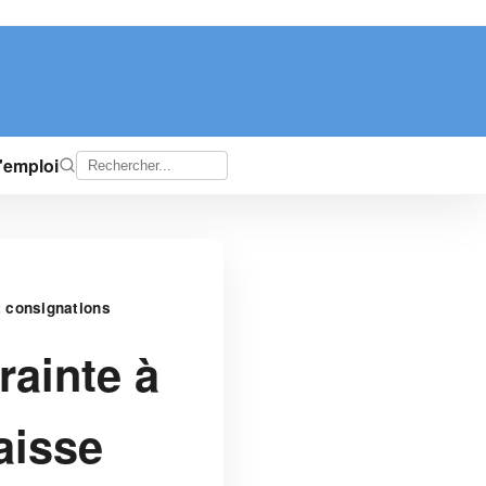
d'emploi
t consignations
rainte à
aisse