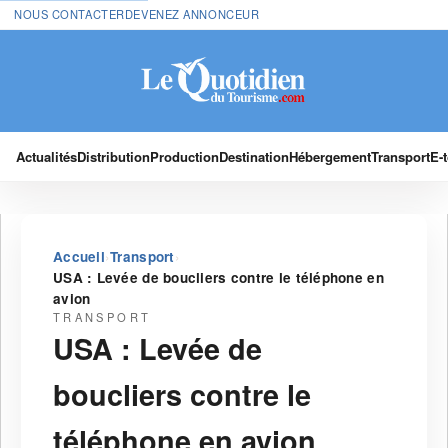
NOUS CONTACTER
DEVENEZ ANNONCEUR
Actualités
Distribution
Production
Destination
Hébergement
Transport
E-
›
›
Accueil
Transport
USA : Levée de boucliers contre le téléphone en
avion
TRANSPORT
USA : Levée de
boucliers contre le
téléphone en avion