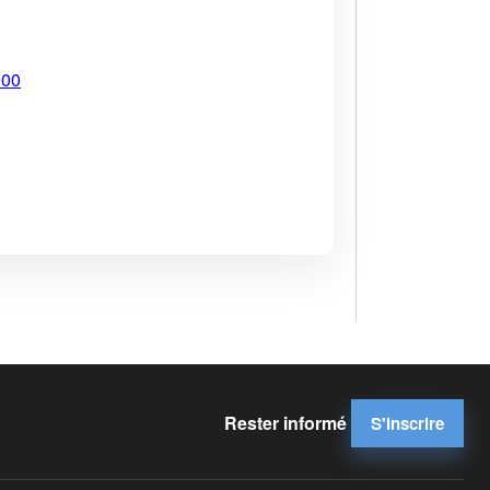
900
Rester informé
S'inscrire