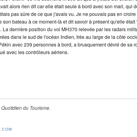
vait alors rien dit car elle était seule à bord avec son mari, qui 
 n'étais pas sûre de ce que j'avais vu. Je ne pouvais pas en croire
 son bateau à ce moment-là et dit savoir à présent qu'elle étai
s. La dernière position du vol MH370 relevée par les radars milit
es dans le sud de l'océan Indien, très au large de la côte occ
r/Pékin avec 239 personnes à bord, a brusquement dévié de sa r
ué avec les contrôleurs aériens.
 Quotidien du Tourisme
.
E.COM