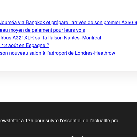
s-Nouméa via Bangkok et prépare l'arrivée de son premier A350-
eau moyen de paiement pour leurs vols
Airbus A321XLR sur la liaison Nantes–Montréal
du 12 août en Espagne ?
e son nouveau salon à l’aéroport de Londres-Heathrow
wsletter à 17h pour suivre l'essentiel de l'actualité pro.