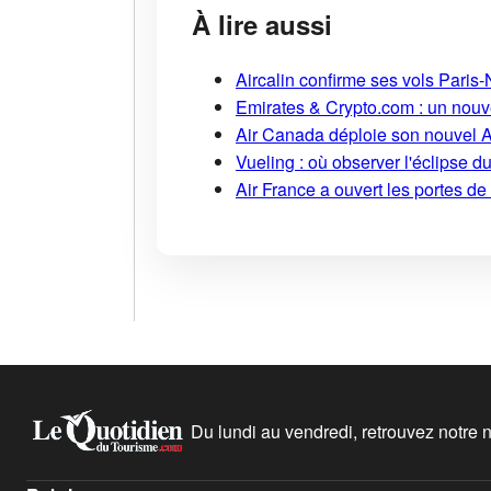
À lire aussi
Aircalin confirme ses vols Pari
Emirates & Crypto.com : un nouv
Air Canada déploie son nouvel 
Vueling : où observer l'éclipse 
Air France a ouvert les portes d
Du lundi au vendredi, retrouvez notre ne