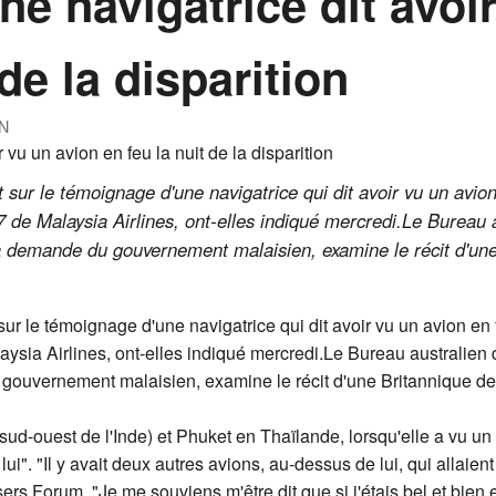
ne navigatrice dit avoi
 de la disparition
N
 sur le témoignage d'une navigatrice qui dit avoir vu un avio
77 de Malaysia Airlines, ont-elles indiqué mercredi.Le Bureau 
a demande du gouvernement malaisien, examine le récit d'une
ur le témoignage d'une navigatrice qui dit avoir vu un avion en 
aysia Airlines, ont-elles indiqué mercredi.Le Bureau australien 
ouvernement malaisien, examine le récit d'une Britannique de 
sud-ouest de l'Inde) et Phuket en Thaïlande, lorsqu'elle a vu un
ui". "Il y avait deux autres avions, au-dessus de lui, qui allaien
sers Forum. "Je me souviens m'être dit que si j'étais bel et bien e