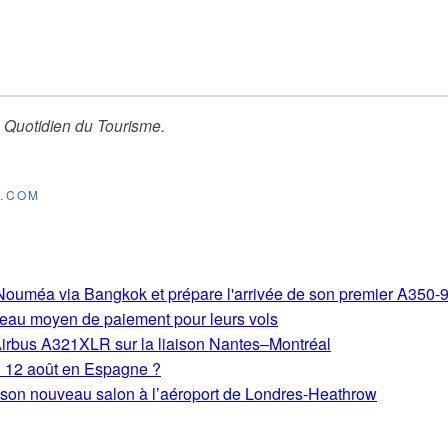
 Quotidien du Tourisme
.
E.COM
s-Nouméa via Bangkok et prépare l'arrivée de son premier A350-
eau moyen de paiement pour leurs vols
Airbus A321XLR sur la liaison Nantes–Montréal
du 12 août en Espagne ?
e son nouveau salon à l’aéroport de Londres-Heathrow