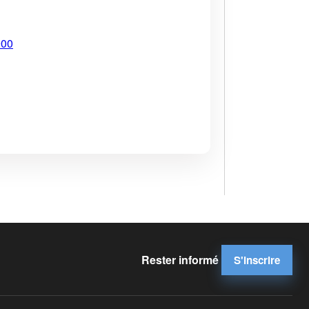
900
Rester informé
S'inscrire