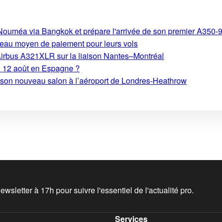
s-Nouméa via Bangkok et prépare l'arrivée de son premier A350-
eau moyen de paiement pour leurs vols
Airbus A321XLR sur la liaison Nantes–Montréal
du 12 août en Espagne ?
e son nouveau salon à l’aéroport de Londres-Heathrow
wsletter à 17h pour suivre l'essentiel de l'actualité pro.
Services