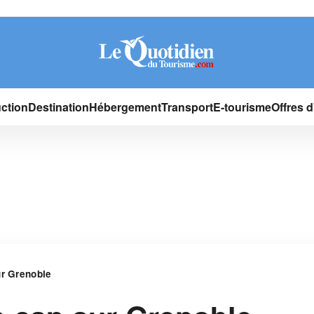
ction
Destination
Hébergement
Transport
E-tourisme
Offres 
ur Grenoble