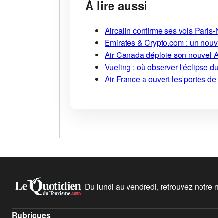
À lire aussi
Aircalin confirme ses vols Pari
Emirates & Crypto.com : un nouv
Air Canada déploie son nouvel 
Vueling : où observer l'éclipse 
Air France a ouvert les portes d
Du lundi au vendredi, retrouvez notre ne
Rubriques