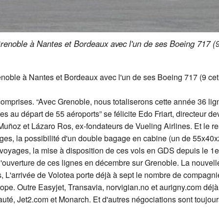
renoble à Nantes et Bordeaux avec l'un de ses Boeing 717 (9 c
noble à Nantes et Bordeaux avec l'un de ses Boeing 717 (9 cet ét
s comprises. “Avec Grenoble, nous totaliserons cette année 36 li
es au départ de 55 aéroports” se félicite Edo Friart, directeur 
uñoz et Lázaro Ros, ex-fondateurs de Vueling Airlines. Et le r
sièges, la possibilité d'un double bagage en cabine (un de 55x40
 voyages, la mise à disposition de ces vols en GDS depuis le 1
l'ouverture de ces lignes en décembre sur Grenoble. La nouvelle
, L'arrivée de Volotea porte déjà à sept le nombre de compagnie
ope. Outre Easyjet, Transavia, norvigian.no et aurigny.com déjà p
auté, Jet2.com et Monarch. Et d'autres négociations sont toujour