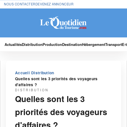
NOUS CONTACTER
DEVENEZ ANNONCEUR
Actualités
Distribution
Production
Destination
Hébergement
Transport
E-
›
›
Accueil
Distribution
Quelles sont les 3 priorités des voyageurs
d'affaires ?
DISTRIBUTION
Quelles sont les 3
priorités des voyageurs
d'affaires ?