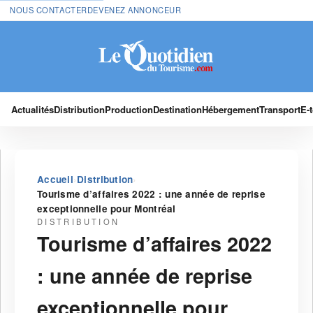
NOUS CONTACTER
DEVENEZ ANNONCEUR
Actualités
Distribution
Production
Destination
Hébergement
Transport
E-
›
›
Accueil
Distribution
Tourisme d’affaires 2022 : une année de reprise
exceptionnelle pour Montréal
DISTRIBUTION
Tourisme d’affaires 2022
: une année de reprise
exceptionnelle pour