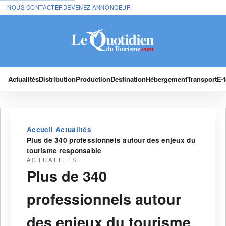
NOUS CONTACTER
DEVENEZ ANNONCEUR
Actualités
Distribution
Production
Destination
Hébergement
Transport
E-
›
›
Accueil
Actualités
Plus de 340 professionnels autour des enjeux du
tourisme responsable
ACTUALITÉS
Plus de 340
professionnels autour
des enjeux du tourisme