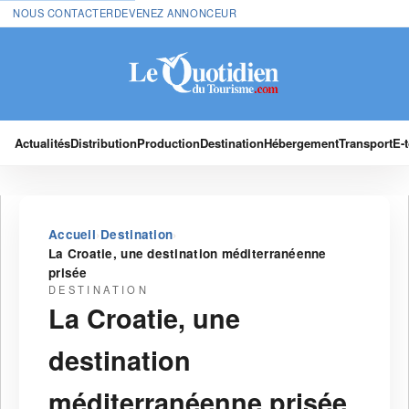
NOUS CONTACTER
DEVENEZ ANNONCEUR
Actualités
Distribution
Production
Destination
Hébergement
Transport
E-
›
›
Accueil
Destination
La Croatie, une destination méditerranéenne
prisée
DESTINATION
La Croatie, une
destination
méditerranéenne prisée