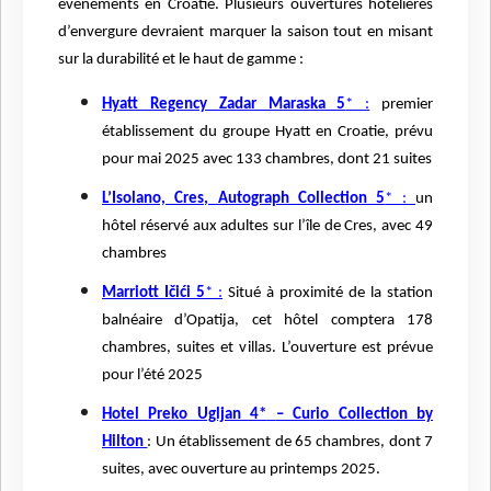
événements en Croatie. Plusieurs ouvertures hôtelières
d’envergure devraient marquer la saison tout en misant
sur la durabilité et le haut de gamme :
Hyatt Regency Zadar Maraska 5
* :
premier
établissement du groupe Hyatt en Croatie, prévu
pour mai 2025 avec 133 chambres, dont 21 suites
L’Isolano, Cres, Autograph Collection 5
* :
un
hôtel réservé aux adultes sur l’île de Cres, avec 49
chambres
Marriott Ičići 5
* :
Situé à proximité de la station
balnéaire d’Opatija, cet hôtel comptera 178
chambres, suites et villas. L’ouverture est prévue
pour l’été 2025
Hotel Preko Ugljan 4*
– Curio Collection by
Hilton
: Un établissement de 65 chambres, dont 7
suites, avec ouverture au printemps 2025.