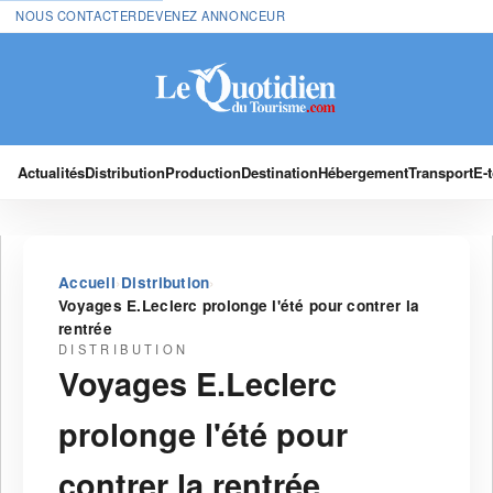
NOUS CONTACTER
DEVENEZ ANNONCEUR
Actualités
Distribution
Production
Destination
Hébergement
Transport
E-
›
›
Accueil
Distribution
Voyages E.Leclerc prolonge l'été pour contrer la
rentrée
DISTRIBUTION
Voyages E.Leclerc
prolonge l'été pour
contrer la rentrée