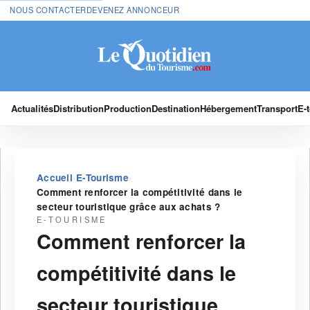
NOUS CONTACTER
DEVENEZ ANNONCEUR
Actualités
Distribution
Production
Destination
Hébergement
Transport
E-
›
›
Accueil
E-Tourisme
Comment renforcer la compétitivité dans le
secteur touristique grâce aux achats ?
E-TOURISME
Comment renforcer la
compétitivité dans le
secteur touristique