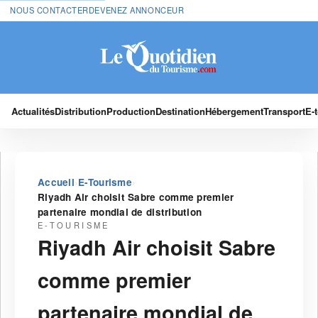
NOUS CONTACTER
DEVENEZ ANNONCEUR
Actualités
Distribution
Production
Destination
Hébergement
Transport
E-
›
›
Accueil
E-Tourisme
Riyadh Air choisit Sabre comme premier
partenaire mondial de distribution
E-TOURISME
Riyadh Air choisit Sabre
comme premier
partenaire mondial de