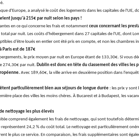
é.
ue d'Europe, a analysé le coût des logements dans les capitales de l'UE, don
rient jusqu'à 215€ par nuit selon les pays !
tantes en ce qui concerne les frais et notamment
ceux concernant les prest
otal par nuit. Les coûts d'hébergement dans 27 capitales de l'UE, dont Londr
tibles d’être loués en entier ont été pris en compte, et non les chambres in
 Paris est de 187€
ébergements, le prix moyen par nuit en Europe étant de 133,30€. Si vous déc
e 274,30€ par nuit.
Dublin est donc en tête du classement des villes les p
uropéenne.
Avec 189,60€, la ville arrive en deuxième position dans l'enquête
rêtent particulièrement bien aux séjours de longue durée
: les prix y sont 
remière place des villes les moins chères. À Bucarest et à Budapest, les vacan
 de nettoyage les plus élevés
e nuitée comprend également les frais de nettoyage, qui sont toutefois déte
age représentent 24,2 % du coût total. Le nettoyage est particulièrement o
cturent le plus ce service. En comparaison, les frais supplémentaires sont éga