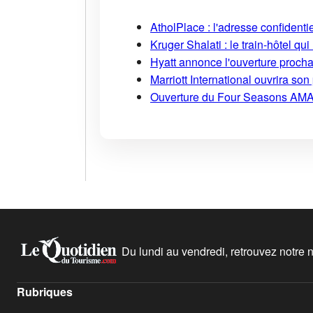
AtholPlace : l'adresse confident
Kruger Shalati : le train-hôtel qui
Hyatt annonce l'ouverture proch
Marriott International ouvrira s
Ouverture du Four Seasons AMA
Du lundi au vendredi, retrouvez notre ne
Rubriques