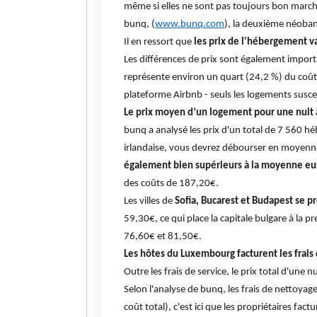
même si elles ne sont pas toujours bon march
bunq, (
www.bunq.com
), la deuxième néobanq
Il en ressort que
les prix de l'hébergement va
Les différences de prix sont également impor
représente environ un quart (24,2 %) du coût t
plateforme Airbnb - seuls les logements suscep
Le prix moyen d’un logement pour une nuit à
bunq a analysé les prix d'un total de 7 560 h
irlandaise, vous devrez débourser en moyenn
également bien supérieurs à la moyenne e
des coûts de 187,20€.
Les villes de
Sofia, Bucarest et Budapest se p
59,30€, ce qui place la capitale bulgare à la p
76,60€ et 81,50€.
Les hôtes du Luxembourg facturent les frais
Outre les frais de service, le prix total d'un
Selon l'analyse de bunq, les frais de nettoy
coût total), c'est ici que les propriétaires fa