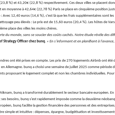
(23,8 %) et 43,20€ (22,8 %) respectivement. Ces deux villes se placent don
ant en moyenne à 42,64€ (22,78 %) Paris se place en cinquième position ju
e : Avec 12,40 euros (14,6 %), c'est là que les frais supplémentaires sont les
ettoyage peu élevés : Le prix est de 15,60 euros (20,4 %). Les hôtes de Vars
isième place des villes les moins chères.
rte du monde, sans se soucier des coûts cachés. Notre étude révèle des différ
ef Strategy Officer chez bunq
.
« En s’informant et en planifiant à l'avance
Londres ont été prises en compte. Les prix de 270 logements Airbnb ont été 
 en Allemagne. bunq a choisi une semaine de juillet 2025 comme période de v
ts proposant le logement complet et non les chambres individuelles. Pour le
 Niknam, bunq a transformé durablement le secteur bancaire européen. En pl
 et ses besoins, bunq s’est rapidement imposée comme la deuxième néoba
péen, bunq facilite la gestion financière des personnes et des entreprises
re simple et intuitive : dépenses, épargne, budgétisation et investissement