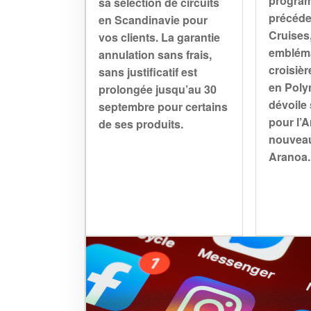
progra
sa sélection de circuits
précéde
en Scandinavie pour
Cruises
vos clients. La garantie
embléma
annulation sans frais,
croisièr
sans justificatif est
en Polyn
prolongée jusqu’au 30
dévoile 
septembre pour certains
pour l’A
de ses produits.
nouveau
Aranoa.