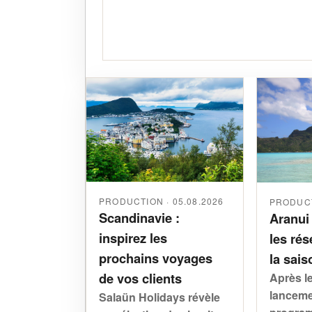
PRODUCTION · 05.08.2026
PRODUCT
Scandinavie :
Aranui
inspirez les
les rés
prochains voyages
la sais
de vos clients
Après l
lanceme
Salaün Holidays révèle