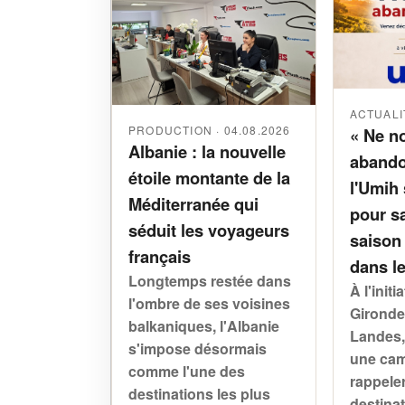
ACTUALIT
PRODUCTION · 04.08.2026
« Ne n
Albanie : la nouvelle
abando
étoile montante de la
l'Umih 
Méditerranée qui
pour sa
séduit les voyageurs
saison
français
dans l
Longtemps restée dans
À l'initi
l'ombre de ses voisines
Gironde
balkaniques, l'Albanie
Landes,
s'impose désormais
une ca
comme l'une des
rappele
destinations les plus
destina