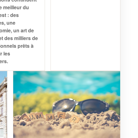
le meilleur du
st : des
s, une
omie, un art de
t des milliers de
ionnels prêts à
r les
ers.