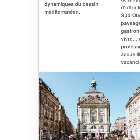
dynamiques du bassin
d'offrir 
méditerranéen.
Sud-Oue
paysage
gastron
vivre… e
profess
accueilli
vacanci