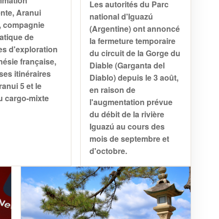
mmation
Les autorités du Parc
nte, Aranui
national d'Iguazú
, compagnie
(Argentine) ont annoncé
tique de
la fermeture temporaire
es d'exploration
du circuit de la Gorge du
ésie française,
Diable (Garganta del
ses itinéraires
Diablo) depuis le 3 août,
ranui 5 et le
en raison de
 cargo-mixte
l'augmentation prévue
du débit de la rivière
Iguazú au cours des
mois de septembre et
d'octobre.