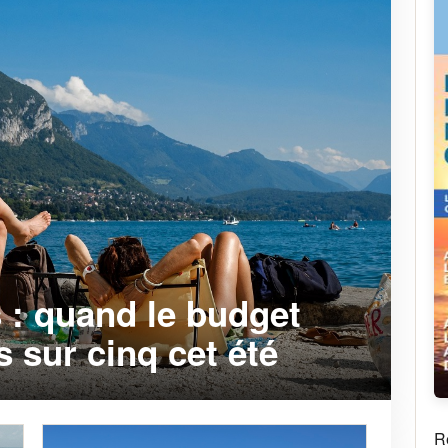
 : quand le budget
 sur cinq cet été
R