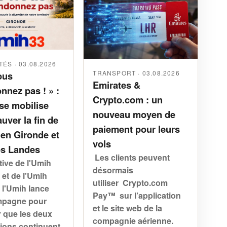
ÉS · 03.08.2026
TRANSPORT · 03.08.2026
ous
Emirates &
nnez pas ! » :
Crypto.com : un
se mobilise
nouveau moyen de
uver la fin de
paiement pour leurs
 en Gironde et
vols
es Landes
Les clients peuvent
ative de l'Umih
désormais
 et de l'Umih
utiliser Crypto.com
 l'Umih lance
Pay™ sur l’application
mpagne pour
et le site web de la
r que les deux
compagnie aérienne.
tions continuent