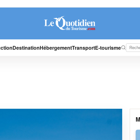
ction
Destination
Hébergement
Transport
E-tourisme
M