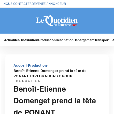
NOUS CONTACTER
DEVENEZ ANNONCEUR
Actualités
Distribution
Production
Destination
Hébergement
Transport
E-
›
›
Accueil
Production
Benoît-Etienne Domenget prend la tête de
PONANT EXPLORATIONS GROUP
PRODUCTION
Benoît-Etienne
Domenget prend la tête
de PONANT