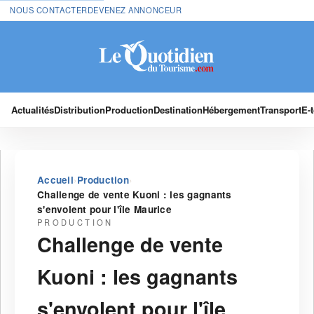
NOUS CONTACTER
DEVENEZ ANNONCEUR
Actualités
Distribution
Production
Destination
Hébergement
Transport
E-
›
›
Accueil
Production
Challenge de vente Kuoni : les gagnants
s'envolent pour l'île Maurice
PRODUCTION
Challenge de vente
Kuoni : les gagnants
s'envolent pour l'île