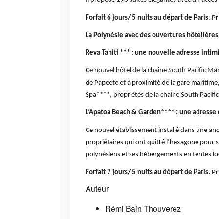
Il propose 190 suites élégantes avec un accès d
Forfait 6 jours/ 5 nuits au départ de Paris
. P
La Polynésie avec des ouvertures hôtelières
Reva Tahiti *** : une nouvelle adresse inti
Ce nouvel hôtel de la chaîne South Pacific M
de Papeete et à proximité de la gare maritim
Spa****, propriétés de la chaine South Paci
L’Apatoa Beach & Garden**** : une adresse d
Ce nouvel établissement installé dans une anc
propriétaires qui ont quitté l’hexagone pour s’
polynésiens et ses hébergements en tentes lo
Forfait 7 jours/ 5 nuits au départ de Paris.
Pr
Auteur
Rémi Bain Thouverez