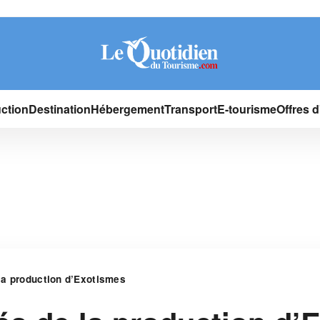
ction
Destination
Hébergement
Transport
E-tourisme
Offres 
la production d’Exotismes