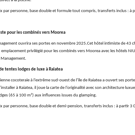
irect à la piscine.
rix par personne, base double et formule tout compris, transferts inclus : à 
miste pour les combinés vers Moorea
anagement ouvrira ses portes en novembre 2025.Cet hôtel intimiste de 43 c
e, emplacement privilégié pour les combinés vers Moorea avec les hôtels 
fic Management.
e tentes lodges de luxe à Raiatea
ienne cocoteraie à l’extrême sud-ouest de l’île de Raiatea a ouvert ses port
installer à Raiatea, il joue la carte de l’originalité avec son architecture lu
dges (65 à 100 m²) aux influences issues du glamping.
ix par personne, base double et demi-pension, transferts inclus : à partir 3