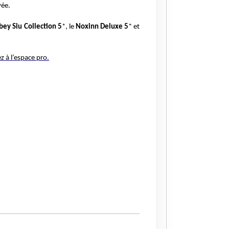
vée.
bey Siu Collection 5
*, le
Noxinn Deluxe 5
* et
z à l’espace pro
.