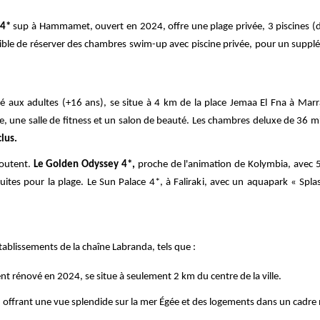
 4*
sup à Hammamet, ouvert en 2024, offre une plage privée, 3 piscines (d
ssible de réserver des chambres swim-up avec piscine privée, pour un supp
é aux adultes (+16 ans), se situe à 4 km de la place Jemaa El Fna à Marr
ée, une salle de fitness et un salon de beauté. Les chambres deluxe de 36
lus.
joutent.
Le Golden Odyssey 4*,
proche de l'animation de Kolymbia, avec 5
tuites pour la plage. Le Sun Palace 4*, à Faliraki, avec un aquapark « Sp
établissements de la chaîne Labranda, tels que :
t rénové en 2024, se situe à seulement 2 km du centre de la ville.
r, offrant une vue splendide sur la mer Égée et des logements dans un cadre 