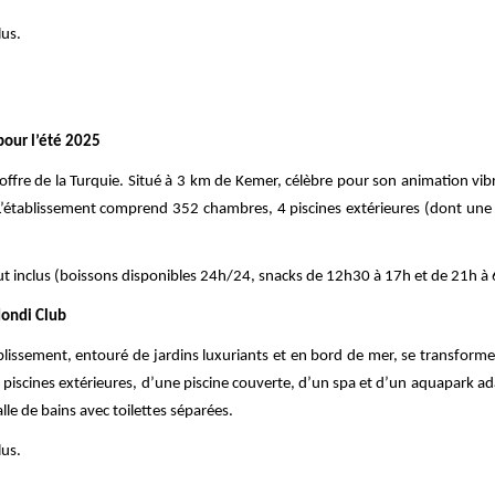
lus.
pour l’été 2025
l'offre de la Turquie. Situé à 3 km de Kemer, célèbre pour son animation vib
L’établissement comprend 352 chambres, 4 piscines extérieures (dont une 
ut inclus (boissons disponibles 24h/24, snacks de 12h30 à 17h et de 21h à 6h
Mondi Club
blissement, entouré de jardins luxuriants et en bord de mer, se transfor
 2 piscines extérieures, d’une piscine couverte, d’un spa et d’un aquapark 
le de bains avec toilettes séparées.
lus.