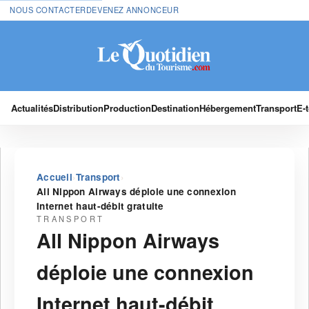
NOUS CONTACTER
DEVENEZ ANNONCEUR
Actualités
Distribution
Production
Destination
Hébergement
Transport
E-
›
›
Accueil
Transport
All Nippon Airways déploie une connexion
Internet haut-débit gratuite
TRANSPORT
All Nippon Airways
déploie une connexion
Internet haut-débit