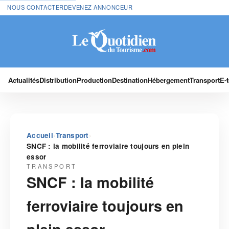
NOUS CONTACTER
DEVENEZ ANNONCEUR
Actualités
Distribution
Production
Destination
Hébergement
Transport
E-
›
›
Accueil
Transport
SNCF : la mobilité ferroviaire toujours en plein
essor
TRANSPORT
SNCF : la mobilité
ferroviaire toujours en