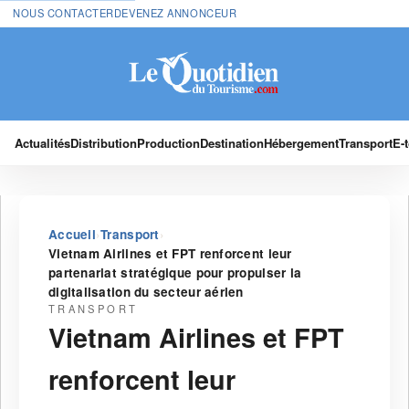
NOUS CONTACTER
DEVENEZ ANNONCEUR
Actualités
Distribution
Production
Destination
Hébergement
Transport
E-
›
›
Accueil
Transport
Vietnam Airlines et FPT renforcent leur
partenariat stratégique pour propulser la
digitalisation du secteur aérien
TRANSPORT
Vietnam Airlines et FPT
renforcent leur