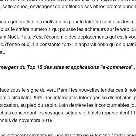
 cette année, envisagent de profiter de ces offres promotionnel
coup généralisé, les motivations pour le faire ne sont plus les 
plus le critère numéro 1 qui pousse les acheteurs sur le web. 
vant Noël. Puis, c’est l’économie des déplacements qui est inv
46% d’entre eux). La constante "prix" n’apparaît enfin qu’en qua
et.
émergent du Top 15 des sites et applications “e-commerce
",
lacé sous le signe du vert. Parmi les nouvelles tendances à n
nomie circulaire. 65% des internautes interrogés se disent ainsi
ccasion, au pied du sapin. Loin derrière les incontournables jou
achats concernant les voyages, séjours et hôtels représentent 1
onnels de novembre 2018.
 les cyberconsommateurs, une majorité de Brick and Mortar émer