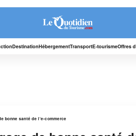
ction
Destination
Hébergement
Transport
E-tourisme
Offres 
 de bonne santé de l’e-commerce