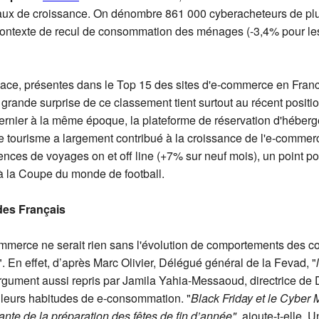
taux de croissance. On dénombre 861 000 cyberacheteurs de plus
 contexte de recul de consommation des ménages (-3,4% pour les 
ace, présentes dans le Top 15 des sites d'e-commerce en Franc
a grande surprise de ce classement tient surtout au récent posi
dernier à la même époque, la plateforme de réservation d'héber
e tourisme a largement contribué à la croissance de l'e-comme
ces de voyages on et off line (+7% sur neuf mois), un point pos
 à la Coupe du monde de football.
des Français
commerce ne serait rien sans l'évolution de comportements des
s". En effet, d’après Marc Olivier, Délégué général de la Fevad, "
argument aussi repris par Jamila Yahia-Messaoud, directrice de
 leurs habitudes de e-consommation. "
Black Friday et le Cyber 
ante de la préparation des fêtes de fin d’année"
, ajoute-t-elle. 