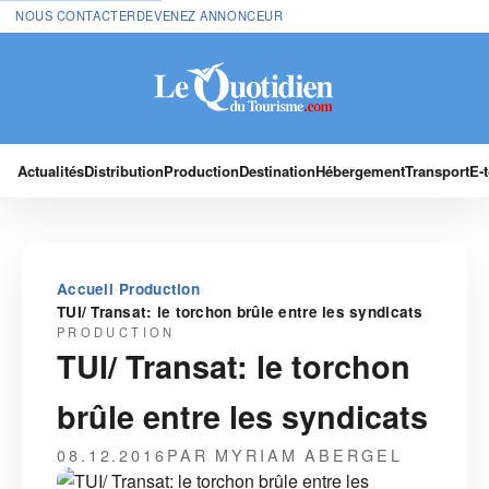
NOUS CONTACTER
DEVENEZ ANNONCEUR
Actualités
Distribution
Production
Destination
Hébergement
Transport
E-
›
›
Accueil
Production
TUI/ Transat: le torchon brûle entre les syndicats
PRODUCTION
TUI/ Transat: le torchon
brûle entre les syndicats
08.12.2016
PAR MYRIAM ABERGEL