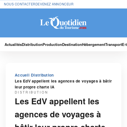
NOUS CONTACTER
DEVENEZ ANNONCEUR
Actualités
Distribution
Production
Destination
Hébergement
Transport
E-
›
›
Accueil
Distribution
Les EdV appellent les agences de voyages à bâtir
leur propre charte IA
DISTRIBUTION
Les EdV appellent les
agences de voyages à