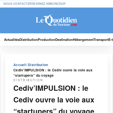
NOUS CONTACTER
DEVENEZ ANNONCEUR
Actualités
Distribution
Production
Destination
Hébergement
Transport
E-
›
›
Accueil
Distribution
Cediv’IMPULSION : le Cediv ouvre la voie aux
“startupers” du voyage
DISTRIBUTION
Cediv’IMPULSION : le
Cediv ouvre la voie aux
“startupers” du voyage