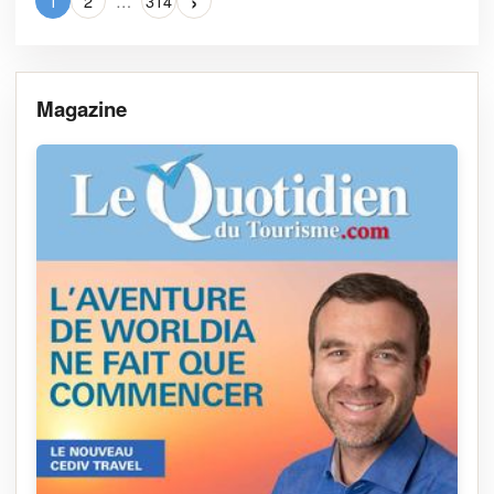
›
1
2
…
314
Magazine