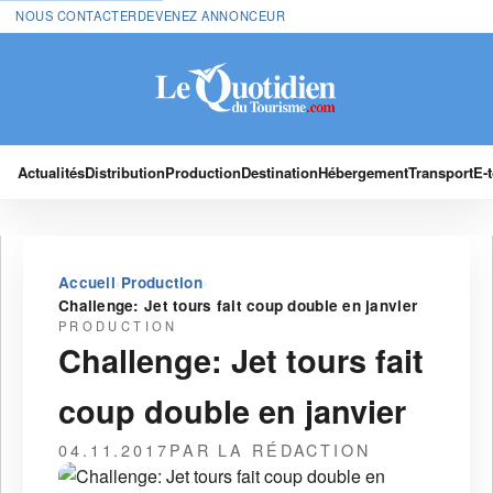
NOUS CONTACTER
DEVENEZ ANNONCEUR
Actualités
Distribution
Production
Destination
Hébergement
Transport
E-
›
›
Accueil
Production
Challenge: Jet tours fait coup double en janvier
PRODUCTION
Challenge: Jet tours fait
coup double en janvier
04.11.2017
PAR LA RÉDACTION