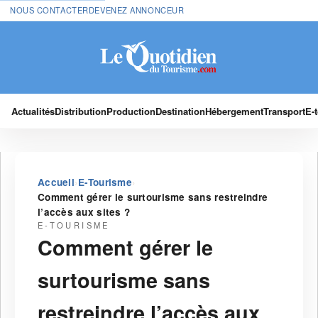
NOUS CONTACTER
DEVENEZ ANNONCEUR
Actualités
Distribution
Production
Destination
Hébergement
Transport
E-
›
›
Accueil
E-Tourisme
Comment gérer le surtourisme sans restreindre
l’accès aux sites ?
E-TOURISME
Comment gérer le
surtourisme sans
restreindre l’accès aux