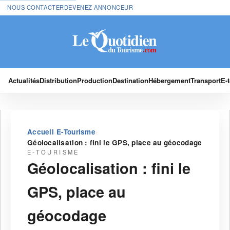
NOUS CONTACTER
DEVENEZ ANNONCEUR
Actualités
Distribution
Production
Destination
Hébergement
Transport
E-
›
›
Accueil
E-Tourisme
Géolocalisation : fini le GPS, place au géocodage
E-TOURISME
Géolocalisation : fini le
GPS, place au
géocodage