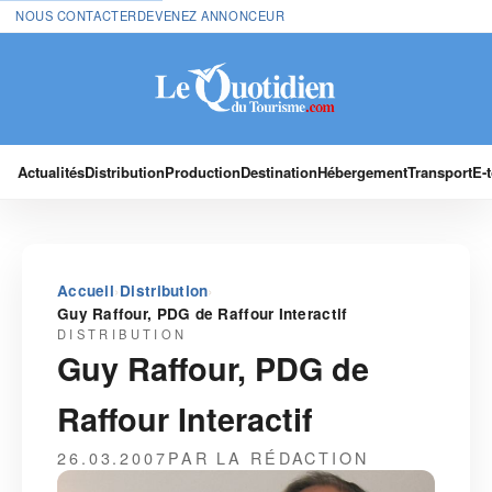
NOUS CONTACTER
DEVENEZ ANNONCEUR
Actualités
Distribution
Production
Destination
Hébergement
Transport
E-
›
›
Accueil
Distribution
Guy Raffour, PDG de Raffour Interactif
DISTRIBUTION
Guy Raffour, PDG de
Raffour Interactif
26.03.2007
PAR LA RÉDACTION