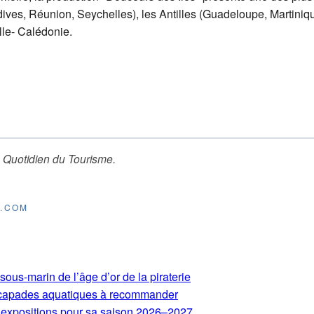
ives, Réunion, Seychelles), les Antilles (Guadeloupe, Martiniq
lle- Calédonie.
 Quotidien du Tourisme
.
E.COM
ous-marin de l’âge d’or de la piraterie
 escapades aquatiques à recommander
expositions pour sa saison 2026–2027