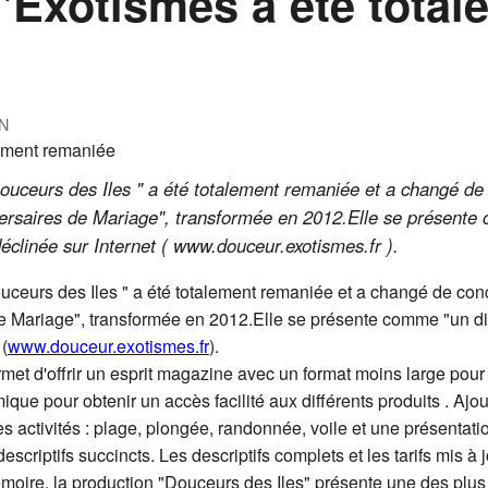
'Exotismes a été total
N
uceurs des Iles " a été totalement remaniée et a changé de 
rsaires de Mariage", transformée en 2012.Elle se présente
déclinée sur Internet ( www.douceur.exotismes.fr ).
ceurs des Iles " a été totalement remaniée et a changé de conc
Mariage", transformée en 2012.Elle se présente comme "un dige
 (
www.douceur.exotismes.fr
).
et d'offrir un esprit magazine avec un format moins large pour
que pour obtenir un accès facilité aux différents produits . Ajou
es activités : plage, plongée, randonnée, voile et une présentatio
escriptifs succincts. Les descriptifs complets et les tarifs mis à 
mémoire, la production "Douceurs des Iles" présente une des plu