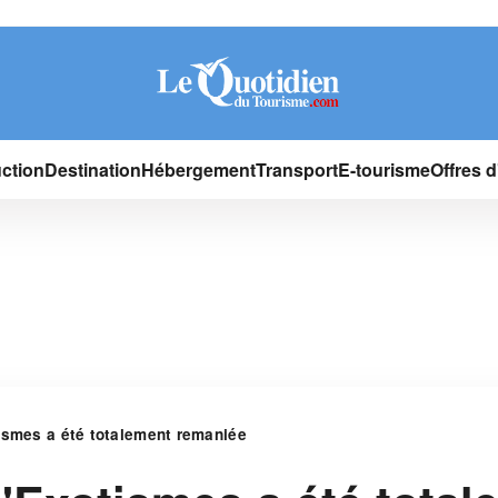
ction
Destination
Hébergement
Transport
E-tourisme
Offres 
ismes a été totalement remaniée