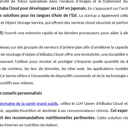
ersité de Tokyo spécialisée dans l’analyse d’images et le traitement d
ibaba Cloud pour développer ses LLM en japonais.
En s’appuyant sur l’arch
s solutions pour les langues d’Asie de l’Est.
La startup a également utili
et Object Storage Service, qui offrent des services cloud sécurisés et perfo
S)
fournit une mémoire rapide et les derniers processeurs pour aider à ali
 réseau sur des groupes de serveurs d’arrière-plan afin d'améliorer la capacité
e de stockage d'objets d'Alibaba Cloud offre une évolutivité, une durabilité 
 peuvent l'utiliser pour stocker et protéger n'importe quelle quantité de 
n de contenu, les lacs de données, les sites web, les applications mobile
). Ce terme réfère à l’ensemble de dispositifs connectés et de la technologie
dispositifs eux-mêmes.
es conseils personnalisés
 domaine de la santé grand public,
utilise le LLM Qwen d’Alibaba Cloud et
 l’IA, appelée iNutrition et destinée à ses consommateurs chinois.
Cet exper
t des recommandations nutritionnelles pertinentes.
Cette solution rés
s internes en nutrition de Haleon.