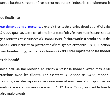
startup basée à Singapour à un acteur majeur de l’industrie, transformant 
de flexibilité
eur de solutions d’imagerie,
a exploité les technologies cloud et IA d’Aliba
é et de qualité.
Cette collaboration a été déployée avec succès dans sept a
gies robustes et sécurisées d’Alibaba Cloud,
Pictureworks a produit plus d
baba Cloud incluent sa plateforme d’intelligence artificielle (PAI), Functi
 du machine learning, permet à Pictureworks
d’ajuster rapidement ses modèle
ins de beauté
oins acquise par Shiseido en 2019, a utilisé le modèle Qwen-max d’A
actions avec les clients.
Cet assistant IA, disponible 24/7, répond
de soins, avec des réponses personnalisées et nuancées. Pour optimiser s
élioré grâce à plusieurs services d’IA d’Alibaba Cloud, incluant le fine
cadre multi-agents.