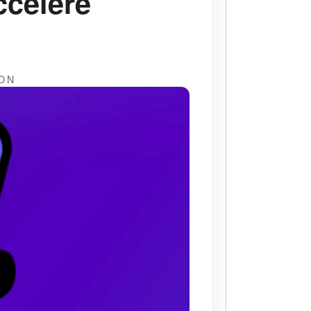
ccélère
ON