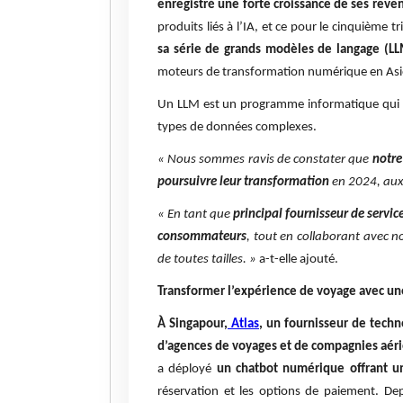
enregistré une forte croissance de ses reve
produits liés à l’IA, et ce pour le cinquième 
sa série de grands modèles de langage (LL
moteurs de transformation numérique en Asi
Un LLM est un programme informatique qui se
types de données complexes.
« Nous sommes ravis de constater que
notre
poursuivre leur transformation
en 2024, aux 
« En tant que
principal fournisseur de servic
consommateurs
, tout en collaborant avec 
de toutes tailles. »
a-t-elle ajouté.
Transformer l’expérience de voyage avec une
À Singapour,
Atlas
, un fournisseur de techn
d’agences de voyages et de compagnies aéri
a déployé
un chatbot numérique offrant un
réservation et les options de paiement. De