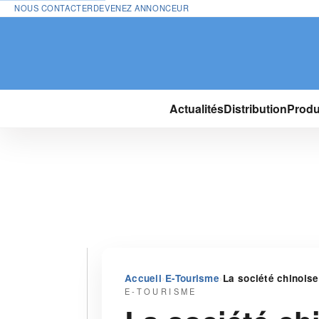
NOUS CONTACTER
DEVENEZ ANNONCEUR
Actualités
Distribution
Produ
›
›
Accueil
E-Tourisme
La société chinoise
E-TOURISME