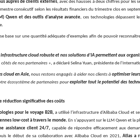
nus auprès de clients externes
, avec des hausses à deux chiffres pour les se
trimestre consécutif selon les résultats financiers du trimestre clos en sept
M) Qwen et des outils d’analyse avancée
, ces technologies dépassent l
e.
 base sur une quantité adéquate d'exemples afin de pouvoir reconnaître 
 infrastructure cloud robuste et nos solutions d’IA permettent aux organi
côtés de nos partenaires »,
a déclaré Selina Yuan, présidente de l’Internati
es cloud en Asie,
nous restons engagés à aider nos clients à
optimiser leurs
notre écosystème de partenaires pour
exploiter tout le potentiel des techn
 réduction significative des coûts
ologies pour le voyage B2B,
a utilisé l’infrastructure d’Alibaba Cloud et 
ennes low-cost à travers le monde.
En s’appuyant sur le LLM Qwen et la p
e assistance client 24/7,
capable de répondre efficacement aux demand
puis le début de sa collaboration avec Alibaba Cloud en 2021,
Atlas a 