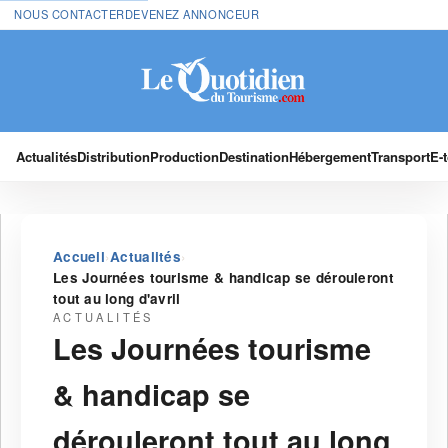
NOUS CONTACTER
DEVENEZ ANNONCEUR
Actualités
Distribution
Production
Destination
Hébergement
Transport
E-
›
›
Accueil
Actualités
Les Journées tourisme & handicap se dérouleront
tout au long d'avril
ACTUALITÉS
Les Journées tourisme
& handicap se
dérouleront tout au long