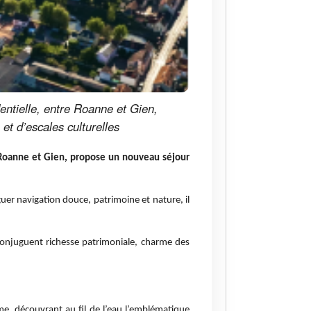
identielle, entre Roanne et Gien,
et d’escales culturelles
re Roanne et Gien, propose un nouveau séjour
er navigation douce, patrimoine et nature, il
 conjuguent richesse patrimoniale, charme des
e, découvrant au fil de l’eau l’emblématique