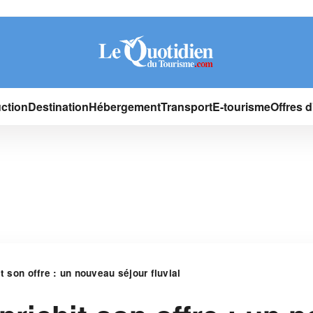
ction
Destination
Hébergement
Transport
E-tourisme
Offres 
it son offre : un nouveau séjour fluvial