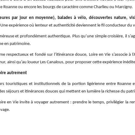
 de Roanne ou encore les bourgs de caractère comme Charlieu ou Marcigny.
ures par jour en moyenne), balades à vélo, découvertes nature, visi
Une expérience où lenteur et authenticité deviennent le fil conducteur du 
énéreuse et profondément authentique. Plus qu’une simple croisière, il s’a
che en patrimoine.
me respectueux et fondé sur l’itinérance douce, Loire en Vie s’associe à l
ur, ainsi qu’au loueur Les Canalous, pour proposer cette expérience inédite
Loire autrement
s touristiques et institutionnels de la portion ligérienne entre Roanne e
es séjours et itinérances douces qui mettent en lumière la richesse du patr
ire en Vie invite à voyager autrement : prendre le temps, privilégier la re
uvage.