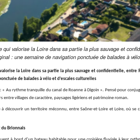
ue qui valorise la Loire dans sa partie la plus sauvage et conf
ginal : une semaine de navigation ponctuée de balades à vélo 
i valorise la Loire dans sa partie la plus sauvage et confidentielle, ent
ponctuée de balades à vélo et d’escales culturelles
« Au rythme tranquille du canal de Roanne à Digoin ». Pensé pour conjugu
s entre villages de caractère, paysages ligériens et patrimoine roman.
e à découvrir un territoire méconnu, entre Saône-et-Loire et Loire, où se
t du Brionnais
nt à bord d’un bateau habitable pour une croisière fluviale à leur rythm