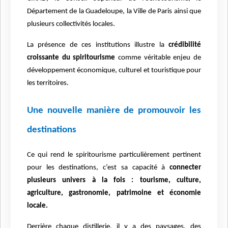
Département de la Guadeloupe, la Ville de Paris ainsi que
plusieurs collectivité
s locales.
La pr
ésence de ces institutions illustre la
cré
dibilit
é
croissante du spiritourisme
comme véritable enjeu de
développement économique, culturel et touristique pour
les territoires.
Une nouvelle mani
è
re de promouvoir les
destinations
Ce qui rend le spiritourisme particuli
è
rement pertinent
pour les destinations, c’est sa capacité à
connecter
plusieurs univers à la fois : tourisme, culture,
agriculture, gastronomie, patrimoine et é
conomie
locale.
Derri
è
re chaque distillerie, il y a des paysages, des