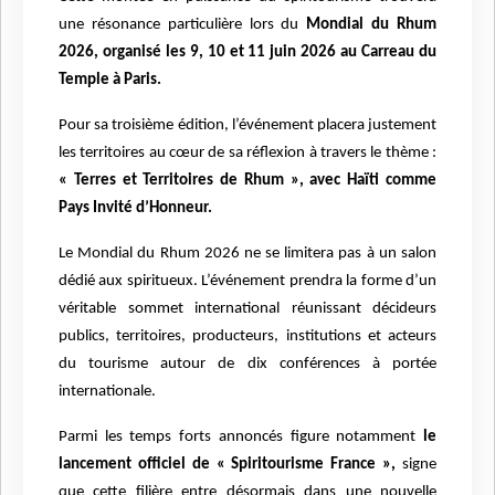
une résonance particuli
è
re lors du
Mondial du Rhum
2026, organisé les 9, 10 et 11 juin 2026 au Carreau du
Temple à
Paris.
Pour sa troisi
è
me édition, l’événement placera justement
les territoires au cœur de sa réflexion à travers le th
è
me :
« Terres et Territoires de Rhum
»
, avec Ha
ï
ti comme
Pays Invité d’Honneur.
Le Mondial du Rhum 2026 ne se limitera pas à un salon
dédié aux spiritueux. L’événement prendra la forme d’un
véritable sommet international réunissant décideurs
publics, territoires, producteurs, institutions et acteurs
du tourisme autour de dix conférences à porté
e
internationale.
Parmi les temps forts annoncés figure notamment
le
lancement officiel de « Spiritourisme France
»
,
signe
que cette fili
è
re entre désormais dans une nouvelle