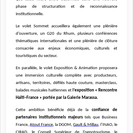
phase de structuration et de reconnaissance
institutionnelle.
Le volet Sommet accueillera également une pléni
è
re
d’ouverture, un G20 du Rhum, plusieurs conférences
thématiques internationales et une pléni
è
re de clôture
consacrée aux enjeux économiques, culturels et
touristiques du secteur.
En parall
è
le, le volet Exposition & Animation proposera
une immersion culturelle compl
è
te avec producteurs,
artisans, territoires, défilés haute couture, masterclass,
balades musicales ha
ï
tiennes et
l’exposition « Rencontre
Ha
ï
ti–France
»
portée par la Galerie Marassa.
Cette ambition bénéficie déjà de la
confiance de
partenaires institutionnels majeurs
tels que Business
France,
Atout France
, la DGOM,
Gault & Millau
, l’INAO, le
CIRAD, le Conseil Supérieur de l’oenotourisme, le