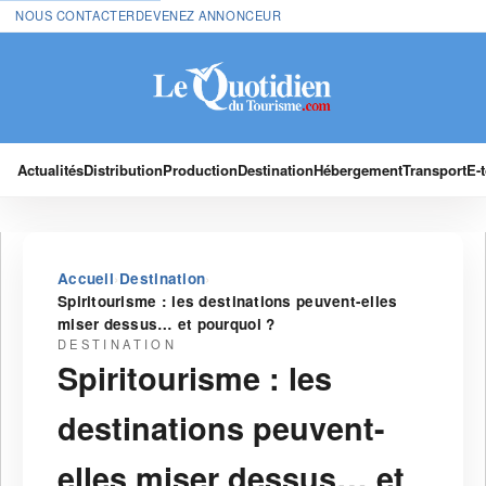
NOUS CONTACTER
DEVENEZ ANNONCEUR
Actualités
Distribution
Production
Destination
Hébergement
Transport
E-
›
›
Accueil
Destination
Spiritourisme : les destinations peuvent-elles
miser dessus… et pourquoi ?
DESTINATION
Spiritourisme : les
destinations peuvent-
elles miser dessus… et