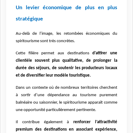
Un levier économique de plus en plus
stratégique
Au-delà de l’image, les retombées économiques du
spiritourisme sont tr
è
s concr
è
tes.
Cette fili
è
re permet aux destinations
d’attirer une
client
è
le souvent plus qualitative, de prolonger la
durée des séjours, de soutenir les producteurs locaux
et de diversifier leur mod
è
le touristique.
Dans un contexte o
ù
de nombreux territoires cherchent
à sortir d’une dépendance au tourisme purement
balnéaire ou saisonnier, le spiritourisme apparaît comme
une opportunité particuli
è
rement pertinente.
Il contribue
également à
renforcer l’attractivité
premium des destinations en associant expérience,