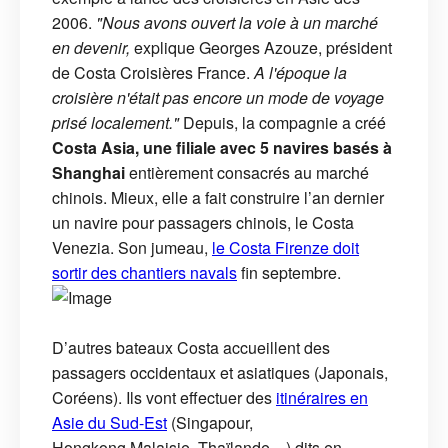
2006.
"Nous avons ouvert la voie à un marché
en devenir,
explique Georges Azouze, président
de Costa Croisières France.
A l'époque la
croisière n'était pas encore un mode de voyage
prisé localement."
Depuis, la compagnie a créé
Costa Asia, une filiale avec 5 navires basés à
Shanghai
entièrement consacrés au marché
chinois. Mieux, elle a fait construire l’an dernier
un navire pour passagers chinois, le Costa
Venezia. Son jumeau,
le Costa Firenze doit
sortir des chantiers navals
fin septembre.
D’autres bateaux Costa accueillent des
passagers occidentaux et asiatiques (Japonais,
Coréens). Ils vont effectuer des
itinéraires en
Asie du Sud-Est
(Singapour,
Hongkong,Malaisie, Thaïlande…) dits en