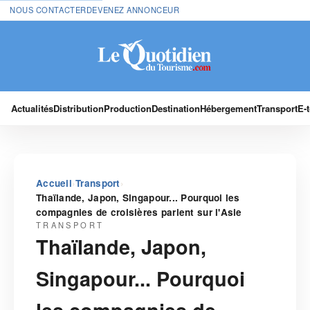
NOUS CONTACTER
DEVENEZ ANNONCEUR
Actualités
Distribution
Production
Destination
Hébergement
Transport
E-
›
›
Accueil
Transport
Thaïlande, Japon, Singapour... Pourquoi les
compagnies de croisières parient sur l'Asie
TRANSPORT
Thaïlande, Japon,
Singapour... Pourquoi