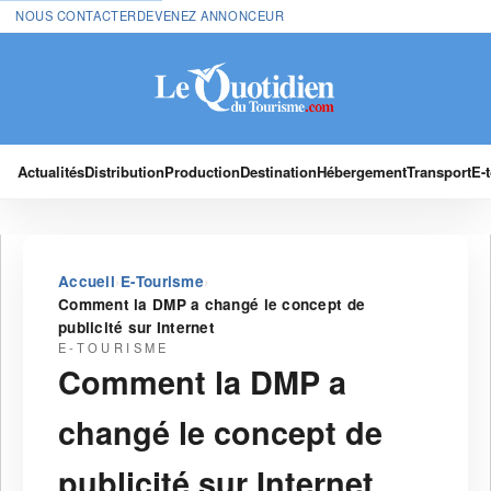
NOUS CONTACTER
DEVENEZ ANNONCEUR
Actualités
Distribution
Production
Destination
Hébergement
Transport
E-
›
›
Accueil
E-Tourisme
Comment la DMP a changé le concept de
publicité sur Internet
E-TOURISME
Comment la DMP a
changé le concept de
publicité sur Internet